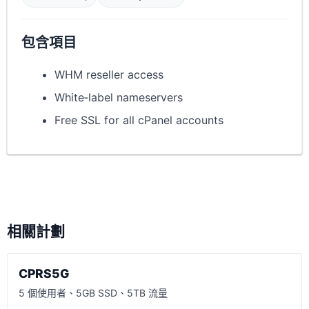
包含項目
WHM reseller access
White‑label nameservers
Free SSL for all cPanel accounts
相關計劃
CPRS5G
5 個使用者、5GB SSD、5TB 流量