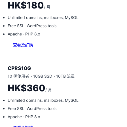
HK$180
/ 月
Unlimited domains, mailboxes, MySQL
Free SSL, WordPress tools
Apache · PHP 8.x
查看及訂購
CPRS10G
10 個使用者、10GB SSD、10TB 流量
HK$360
/ 月
Unlimited domains, mailboxes, MySQL
Free SSL, WordPress tools
Apache · PHP 8.x