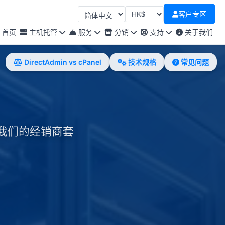
客户专区
选择语言
选择货币
首页
主机托管
服务
分销
支持
关于我们
DirectAdmin vs cPanel
技术规格
常见问题
用我们的经销商套