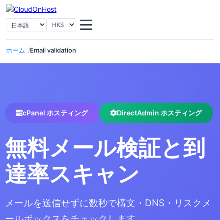
言語を選択
通貨を選択
ホーム
Email validation
cPanel ホスティング
DirectAdmin ホスティング
無料メール検証と到
達率スキャン
メールを送信せずに数秒で構文・DNS・リスクメ
ールボックスをチェックします。