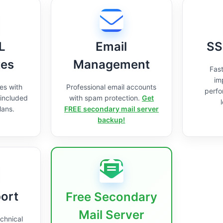
L
Email
SS
tes
Management
Fast
im
es with
Professional email accounts
perfo
 included
with spam protection.
Get
lans.
FREE secondary mail server
backup!
ort
Free Secondary
Mail Server
chnical