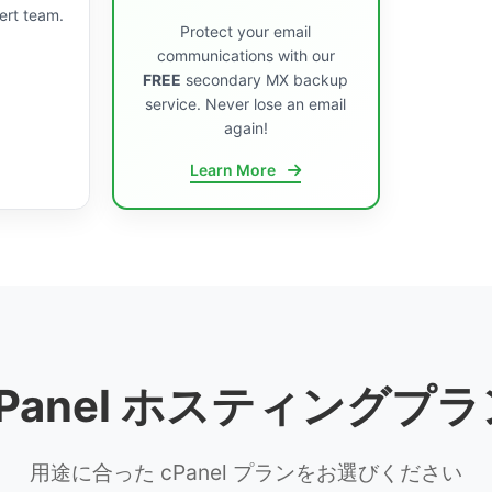
ert team.
Protect your email
communications with our
FREE
secondary MX backup
service. Never lose an email
again!
Learn More
cPanel ホスティングプラ
用途に合った cPanel プランをお選びください