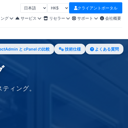
クライアントポータル
选择语言
通貨を選択
ィング
サービス
リセラー
サポート
会社概要
ectAdmin と cPanel の比較
技術仕様
よくある質問
グ
ホスティング。