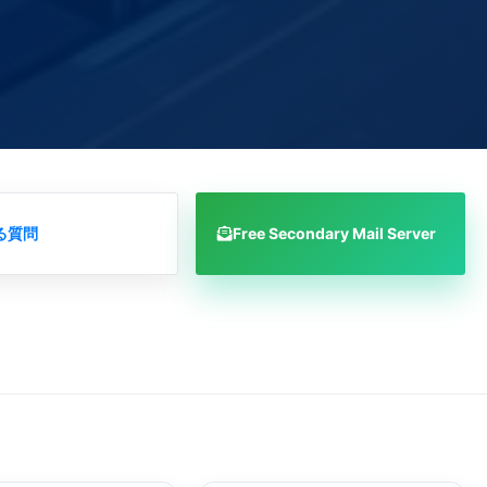
る質問
Free Secondary Mail Server