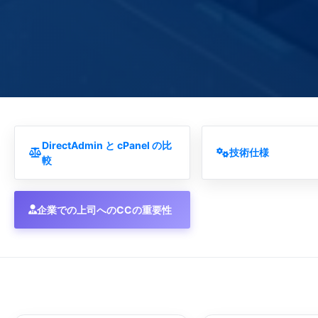
DirectAdmin と cPanel の比
技術仕様
較
企業での上司へのCCの重要性