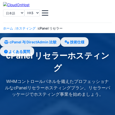
选择语言
通貨を選択
ホーム
ホスティング
cPanel リセラー
cPanel 与 DirectAdmin 比较
技術仕様
よくある質問
cPanel リセラーホスティン
グ
WHMコントロールパネルを備えたプロフェッショナ
ルなcPanelリセラーホスティングプラン。リセラーパ
ッケージでホスティング事業を始めましょう。