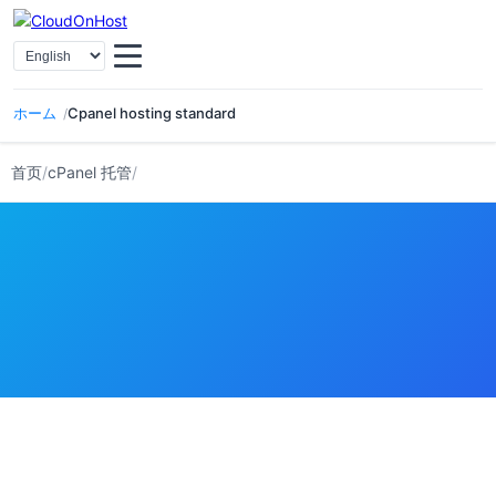
选择语言
ホーム
Cpanel hosting standard
首页
/
cPanel 托管
/